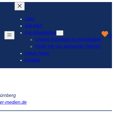
Jobs
Job Alert
Für Arbeitgeber
0
Unsere Angebote für Arbeitgeber
Finde mit uns passende Talente!
Unser Team
Kontakt
Nürnberg
er-medien.de