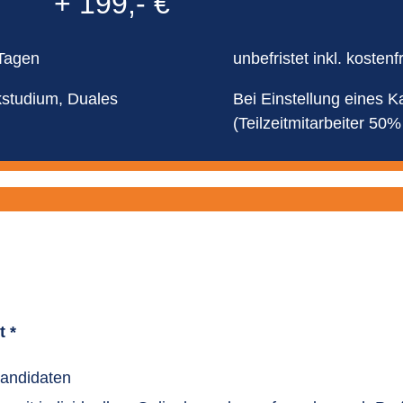
+ 199,- €
 Tagen
unbefristet inkl. koste
studium, Duales
Bei Einstellung eines K
(Teilzeitmitarbeiter 50%
t *
Kandidaten