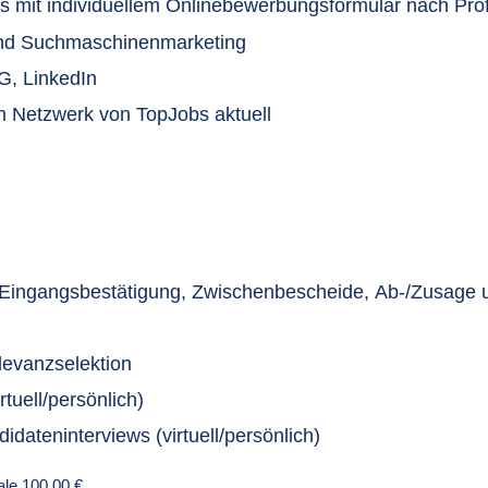
ts mit individuellem Onlinebewerbungsformular nach Pro
nd Suchmaschinenmarketing
G, LinkedIn
en Netzwerk von TopJobs aktuell
e Eingangsbestätigung, Zwischenbescheide, Ab-/Zusage 
evanzselektion
tuell/persönlich)
dateninterviews (virtuell/persönlich)
ale 100,00 €