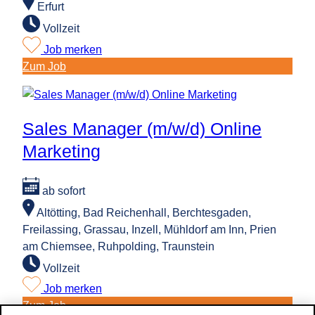
Erfurt
Vollzeit
Job merken
:
Zum Job
Sales
Manager
(m/w/d)
Sales Manager (m/w/d) Online
Online
Marketing
Marketing
ab sofort
Altötting, Bad Reichenhall, Berchtesgaden,
Freilassing, Grassau, Inzell, Mühldorf am Inn, Prien
am Chiemsee, Ruhpolding, Traunstein
Vollzeit
Job merken
:
Zum Job