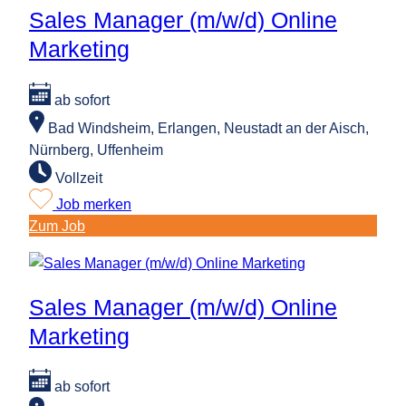
(m/w/d)
Sales Manager (m/w/d) Online
Online
Marketing
Marketing
ab sofort
Bad Windsheim, Erlangen, Neustadt an der Aisch,
Nürnberg, Uffenheim
Vollzeit
Job merken
:
Zum Job
Sales
Manager
(m/w/d)
Sales Manager (m/w/d) Online
Online
Marketing
Marketing
ab sofort