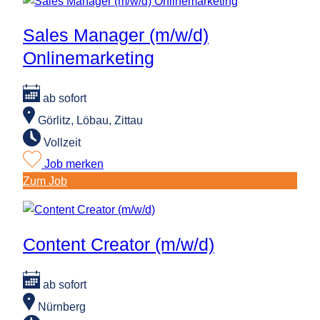
Manager
(m/w/d)
Sales Manager (m/w/d)
Onlinemarketing
Onlinemarketing
ab sofort
Görlitz, Löbau, Zittau
Vollzeit
Job merken
:
Zum Job
Sales
Manager
(m/w/d)
Content Creator (m/w/d)
Onlinemarketing
ab sofort
Nürnberg