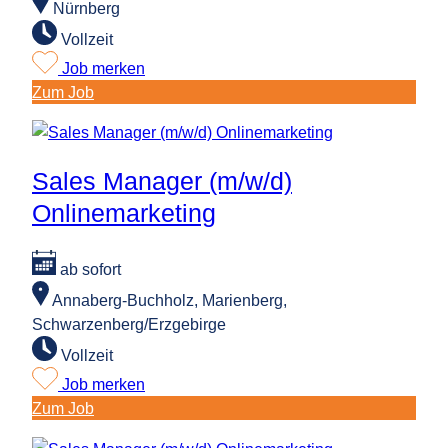
Nürnberg
Vollzeit
Job merken
:
Zum Job
Mitarbeiter
IT-
Support
Sales Manager (m/w/d)
(m/w/d)
Onlinemarketing
ab sofort
Annaberg-Buchholz, Marienberg,
Schwarzenberg/Erzgebirge
Vollzeit
Job merken
:
Zum Job
Sales