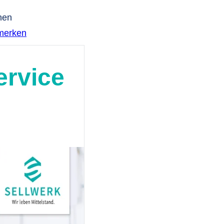
hen
merken
ervice