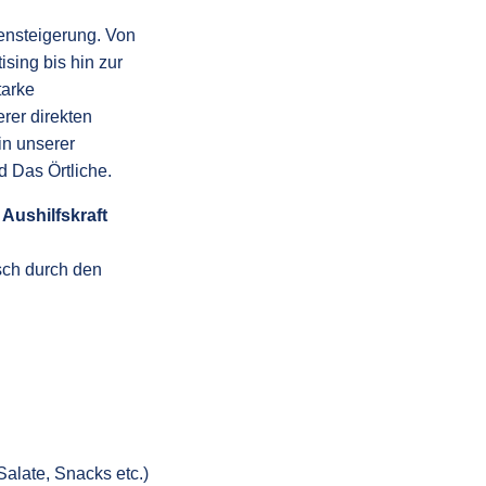
tensteigerung. Von
sing bis hin zur
tarke
rer direkten
in unserer
 Das Örtliche.
s
Aushilfskraft
isch durch den
alate, Snacks etc.)