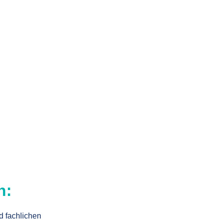
n:
d fachlichen