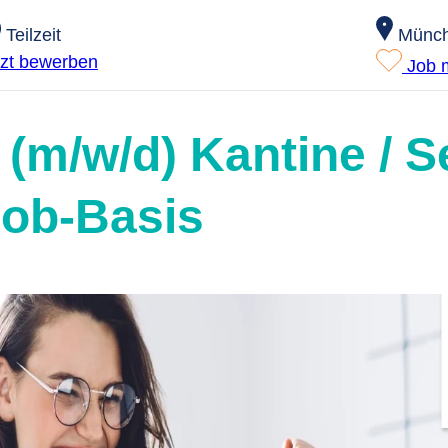
Münc
Teilzeit
tzt bewerben
Job 
 (m/w/d) Kantine / S
job-Basis