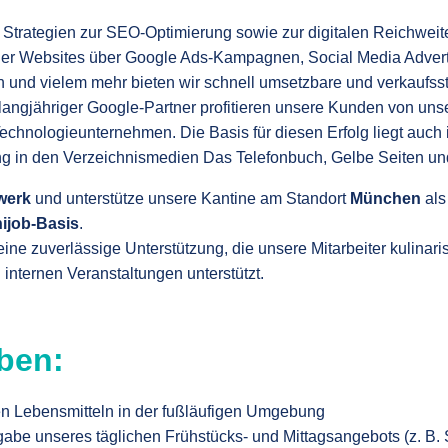
e Strategien zur SEO-Optimierung sowie zur digitalen Reichwei
ller Websites über Google Ads-Kampagnen, Social Media Adverti
 und vielem mehr bieten wir schnell umsetzbare und verkaufss
langjähriger Google-Partner profitieren unsere Kunden von unse
hnologieunternehmen. Die Basis für diesen Erfolg liegt auch 
g in den Verzeichnismedien Das Telefonbuch, Gelbe Seiten und
werk
und unterstütze unsere Kantine am Standort
München
al
nijob-Basis
.
ine zuverlässige Unterstützung, die unsere Mitarbeiter kulinar
i internen Veranstaltungen unterstützt.
ben:
en Lebensmitteln in der fußläufigen Umgebung
abe unseres täglichen Frühstücks- und Mittagsangebots (z. B. S