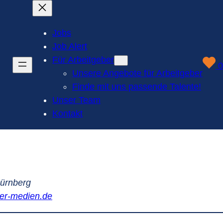
Jobs
Job Alert
Für Arbeitgeber
0
Unsere Angebote für Arbeitgeber
Finde mit uns passende Talente!
Unser Team
Kontakt
Nürnberg
er-medien.de