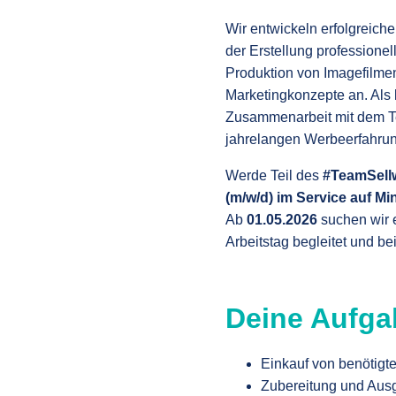
Wir entwickeln erfolgreich
der Erstellung professione
Produktion von Imagefilmen
Marketingkonzepte an. Als 
Zusammenarbeit mit dem Tec
jahrelangen Werbeerfahrun
Werde Teil des
#TeamSell
(m/w/d) im Service auf Mi
Ab
01.05.2026
suchen wir e
Arbeitstag begleitet und be
Deine Aufga
Einkauf von benötigt
Zubereitung und Ausg