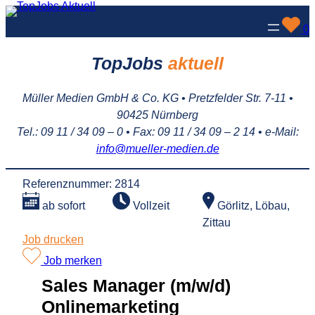
Zum
0
Inhalt
springen
TopJobs
aktuell
Müller Medien GmbH & Co. KG • Pretzfelder Str. 7-11 •
90425 Nürnberg
Tel.: 09 11 / 34 09 – 0 • Fax: 09 11 / 34 09 – 2 14 • e-Mail:
info@mueller-medien.de
Referenznummer: 2814
Görlitz, Löbau,
ab sofort
Vollzeit
Zittau
Job drucken
Job merken