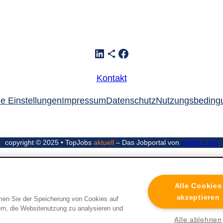
LinkedIn
Teilen-Icon
Facebook
Kontakt
e Einstellungen
Impressum
Datenschutz
Nutzungsbeding
copyright © 2025 • TopJobs
aktuell
– Das Jobportal von
müller x net
Alle Cookies
akzeptieren
mmen Sie der Speicherung von Cookies auf
rn, die Websitenutzung zu analysieren und
Alle ablehnen