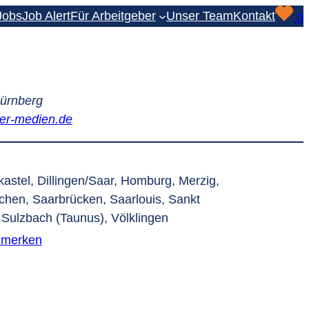
Jobs
Job Alert
Für Arbeitgeber
Unser Team
Kontakt
0
Nürnberg
er-medien.de
kastel, Dillingen/Saar, Homburg, Merzig,
chen, Saarbrücken, Saarlouis, Sankt
, Sulzbach (Taunus), Völklingen
 merken